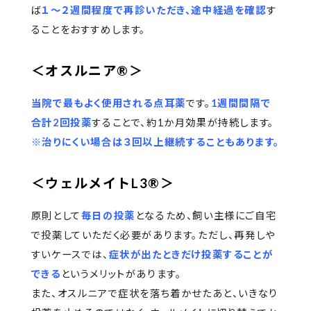
ば
１〜２週間程度で再診いただき、途中経過を確認
す
ることをおすすめします。
＜オスルニア®️＞
当院で最もよく使用される点耳薬
です。
1週間間隔で
合計2回投薬
することで、約1か月効果が持続します。
※治りにくい場合は３回以上継続することもあります。
＜ウェルメイトL3®️＞
原則として
毎日の投薬
となるため、飼い主様にご自宅
で投薬していただく必要があります。ただし、再発しや
すいケースでは、
症状が出たときだけ投薬することが
できる
というメリットがあります。
また、オスルニアで症状を落ち着かせたあと、いきなり